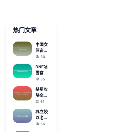
热门文章
中国女
篮奋力
拼搏冲
30
击巴黎
DNF冰
奥运席
雪宫殿
位 全力
深处的
35
以赴迎
寒霜试
接新挑
杀星攻
炼与远
战
略全解
古王座
析从入
61
之谜冒
门到高
险者终
巩立姣
手进阶
极挑战
以老将
实战指
篇章
担当持
56
南技巧
续发力
心得与