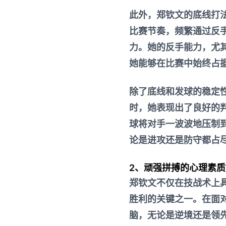
此外，郑钦文的底线打
比赛节奏，频繁通过反
力。她的反手能力，尤
她能够在比赛中始终占
除了底线和发球的稳定
时，她表现出了良好的
球将对手一波波地压制
论是进攻还是防守都占
2、顽强拼搏的心理素质
郑钦文不仅在技战术上
胜利的关键之一。在面
脑，无论是逆境还是领