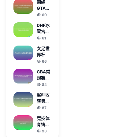
围绕
田赛项
阵容搭
GTA3
目经验
配秘籍
主线与
60
优势彰
支线任
显引领
DNF冰
务全流
中国力
雪宫殿
程通关
量新篇
深处的
61
技巧详
寒霜试
解攻略
女足世
炼与远
与隐藏
界杯奖
古王座
要素解
金大幅
66
之谜冒
析
增加 国
险者终
CBA常
际足联
极挑战
规赛第
承诺下
篇章
29轮北
84
届与男
京北汽
足完全
赵帅收
惜败吉
一致推
获第三
林 错失
动足球
金自曝
87
关键战
公平新
短板立
役季后
时代
竞技体
志精益
赛希望
育铸就
求精追
辉煌成
93
求突破
就勇攀