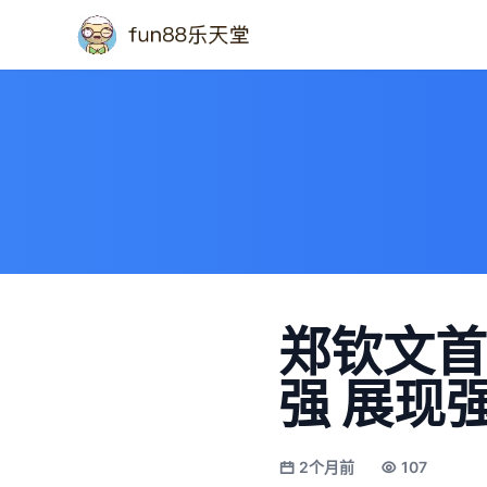
郑钦文首
强 展现
2个月前
107