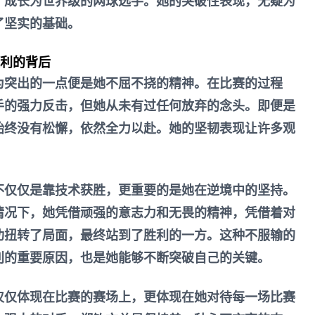
，成长为世界级的网球选手。她的突破性表现，无疑为
了坚实的基础。
胜利的背后
为突出的一点便是她不屈不挠的精神。在比赛的过程
手的强力反击，但她从未有过任何放弃的念头。即便是
始终没有松懈，依然全力以赴。她的坚韧表现让许多观
。
不仅仅是靠技术获胜，更重要的是她在逆境中的坚持。
情况下，她凭借顽强的意志力和无畏的精神，凭借着对
功扭转了局面，最终站到了胜利的一方。这种不服输的
利的重要原因，也是她能够不断突破自己的关键。
仅仅体现在比赛的赛场上，更体现在她对待每一场比赛