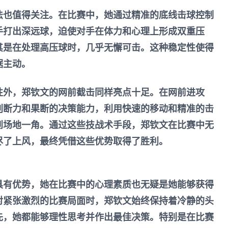
法也值得关注。在比赛中，她通过精准的底线击球控制
手打出深远球，迫使对手在体力和心理上形成双重压
其是在处理高压球时，几乎无懈可击。这种稳定性使得
据主动。
性外，郑钦文的网前截击同样亮点十足。在网前进攻
判断力和果断的决策能力，利用快速的移动和精准的击
到场地一角。通过这些技战术手段，郑钦文在比赛中无
尽了上风，最终凭借这些优势取得了胜利。
具有优势，她在比赛中的心理素质也无疑是她能够获得
对紧张激烈的比赛局面时，郑钦文始终保持着冷静的头
先，她都能够理性思考并作出最佳决策。特别是在比赛