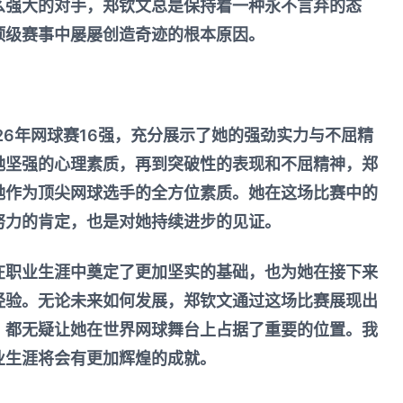
么强大的对手，郑钦文总是保持着一种永不言弃的态
顶级赛事中屡屡创造奇迹的根本原因。
26年网球赛16强，充分展示了她的强劲实力与不屈精
她坚强的心理素质，再到突破性的表现和不屈精神，郑
她作为顶尖网球选手的全方位素质。她在这场比赛中的
努力的肯定，也是对她持续进步的见证。
在职业生涯中奠定了更加坚实的基础，也为她在接下来
经验。无论未来如何发展，郑钦文通过这场比赛展现出
，都无疑让她在世界网球舞台上占据了重要的位置。我
业生涯将会有更加辉煌的成就。